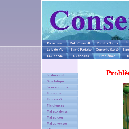
Bienvenue
Rôle Conseiller
Paroles Sages
Êt
Lois de Vie
Santé Parfaite
Conseils Santé
Sant
Eau de Vie
Guérisons
Problèmes
M
Problè
Je dors mal
Suis fatigué
Je m'enrhume
Trop gros!
Encrassé?
Flatulences
Mal aux dents
Mal au cou
Mal au ventre