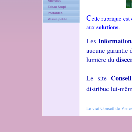
Allergies
Tabac Stop!
Portables
C
ette rubrique es
Vessie petite
solutions
aux
.
informatio
Les
aucune garantie d
disc
lumière du
Consei
Le site
distribue lui-mêm
Le vrai Conseil de Vie e